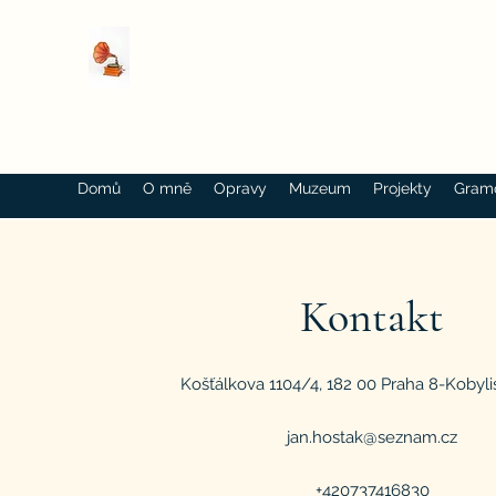
Domů
O mně
Opravy
Muzeum
Projekty
Gram
Kontakt
Košťálkova 1104/4, 182 00 Praha 8-Kobyli
jan.hostak@seznam.cz
+420737416830